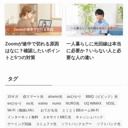
Zoomが途中で切れる原因
一人暮らしに光回線は本当
はなに？確認したいポイン
に必要か？いらない人と必
トと5つの対策
要な人の違い
タグ
10ギガ
@スマート光
ahamo光
auひかり
BBIQ（ビビック）光
enひかり
eo光
eximo
irumo
NURO光
UQ WiMAX
VDSL
Wi-Fi（無線LAN）
おてがる光
とくとくBBホームWi-Fi
インターネット無料
エキサイトMEC光
キャッシュバック
ゲーミング回線
コミュファ光
ソフトバンクエアー
ソフトバンク光